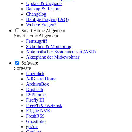
Update & Upgrade
Backup & Restore
Changelog
Häufige Fragen (FAQ)
Weitere Fragen?
Smart Home Allgemein
Smart Home Allgemein
Fernzugriff
Sicherheit & Monitoring
Automatischer Systemneustart (ASR)
Akzeptanz der Mitbewohner
Software
Software
Überblick
AdGuard Home
ArchiveBox
Duplicati
ESPHome
Firefly III
FreePBX / Asterisk
Frigate NVR
FreshRSS
Ghostfolio
go2rtc
Grafana