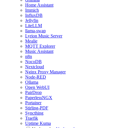
Home Assistant
Immich
InfluxDB
Jellyfin
LiteLLM
llama-swap
Lyrion Music Server
Mealie
MQTT Explorer
Music Assistant
n8n
NocoDB
Nextcloud
Nginx Proxy Manager
Node-RED
Ollama
Open WebUI
PairDrop
PaperlessNGX
Portainer
Stirling-PDF
Syncthing
Traefik
Uptime Kuma