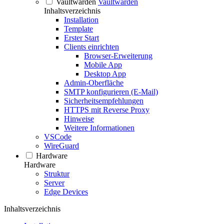
Vaultwarden
Vaultwarden
Inhaltsverzeichnis
Installation
Template
Erster Start
Clients einrichten
Browser-Erweiterung
Mobile App
Desktop App
Admin-Oberfläche
SMTP konfigurieren (E-Mail)
Sicherheitsempfehlungen
HTTPS mit Reverse Proxy
Hinweise
Weitere Informationen
VSCode
WireGuard
Hardware
Hardware
Struktur
Server
Edge Devices
Inhaltsverzeichnis