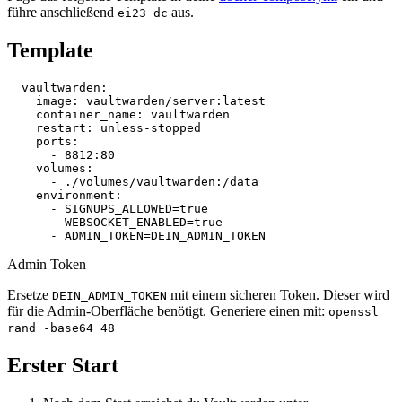
führe anschließend
aus.
ei23 dc
Template
vaultwarden
:
image
:
vaultwarden/server:latest
container_name
:
vaultwarden
restart
:
unless-stopped
ports
:
-
8812:80
volumes
:
-
./volumes/vaultwarden:/data
environment
:
-
SIGNUPS_ALLOWED=true
-
WEBSOCKET_ENABLED=true
-
ADMIN_TOKEN=DEIN_ADMIN_TOKEN
Admin Token
Ersetze
mit einem sicheren Token. Dieser wird
DEIN_ADMIN_TOKEN
für die Admin-Oberfläche benötigt. Generiere einen mit:
openssl
rand -base64 48
Erster Start