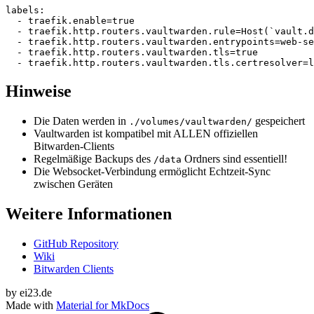
labels
:
-
traefik.enable=true
-
traefik.http.routers.vaultwarden.rule=Host(`vault.d
-
traefik.http.routers.vaultwarden.entrypoints=web-se
-
traefik.http.routers.vaultwarden.tls=true
-
traefik.http.routers.vaultwarden.tls.certresolver=l
Hinweise
Die Daten werden in
gespeichert
./volumes/vaultwarden/
Vaultwarden ist kompatibel mit ALLEN offiziellen
Bitwarden-Clients
Regelmäßige Backups des
Ordners sind essentiell!
/data
Die Websocket-Verbindung ermöglicht Echtzeit-Sync
zwischen Geräten
Weitere Informationen
GitHub Repository
Wiki
Bitwarden Clients
by ei23.de
Made with
Material for MkDocs