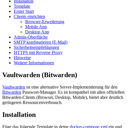
Installation
Template
Erster Start
Clients einrichten
Browser-Erweiterung
Mobile App
Desktop App
Admin-Oberfläche
SMTP konfigurieren (E-Mail)
Sicherheitsempfehlungen
HTTPS mit Reverse Proxy
Hinweise
Weitere Informationen
Vaultwarden (Bitwarden)
Vaultwarden
ist eine alternative Server-Implementierung für den
Bitwarden
Passwort-Manager. Es ist kompatibel mit allen offiziellen
Bitwarden-Clients (Browser, Desktop, Mobile), bietet aber deutlich
geringeren Ressourcenverbrauch.
Installation
Füge das folgende Template in deine
docker-compose.yml
ein und