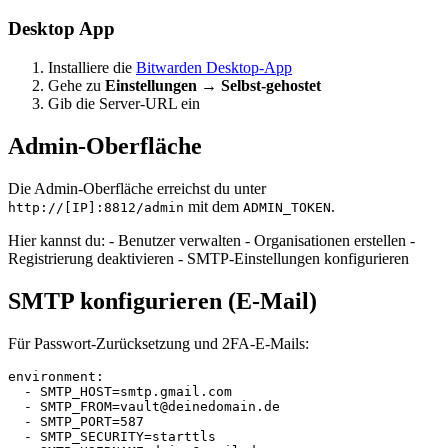
Desktop App
Installiere die
Bitwarden Desktop-App
Gehe zu
Einstellungen
→
Selbst-gehostet
Gib die Server-URL ein
Admin-Oberfläche
Die Admin-Oberfläche erreichst du unter
mit dem
.
http://[IP]:8812/admin
ADMIN_TOKEN
Hier kannst du: - Benutzer verwalten - Organisationen erstellen -
Registrierung deaktivieren - SMTP-Einstellungen konfigurieren
SMTP konfigurieren (E-Mail)
Für Passwort-Zurücksetzung und 2FA-E-Mails:
environment
:
-
SMTP_HOST=smtp.gmail.com
-
SMTP_FROM=vault@deinedomain.de
-
SMTP_PORT=587
-
SMTP_SECURITY=starttls